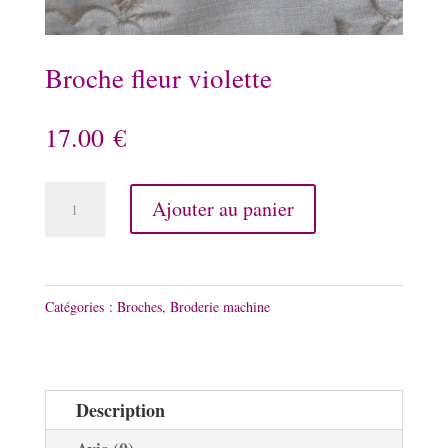
Broche fleur violette
17.00
€
quantité
Ajouter au panier
de
Broche
fleur
Catégories :
Broches
,
Broderie machine
violette
Description