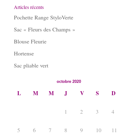
Articles récents
Pochette Range StyloVerte
Sac « Fleurs des Champs »
Blouse Fleurie
Hortense
Sac pliable vert
octobre 2020
L
M
M
J
V
S
D
1
2
3
4
5
6
7
8
9
10
11