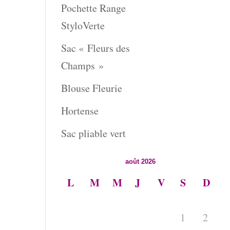
Pochette Range
StyloVerte
Sac « Fleurs des
Champs »
Blouse Fleurie
Hortense
Sac pliable vert
août 2026
L
M
M
J
V
S
D
1
2