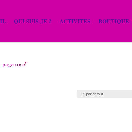
IL
QUI SUIS-JE ?
ACTIVITES
BOUTIQUE
- page rose”