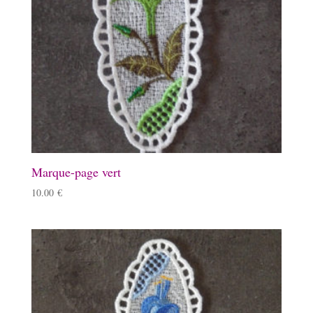
Marque-page vert
10.00
€