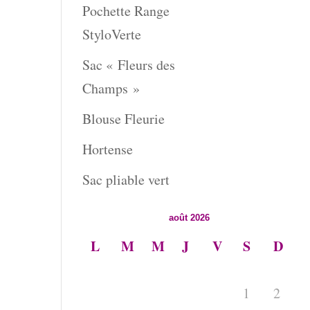
Pochette Range
StyloVerte
Sac « Fleurs des
Champs »
Blouse Fleurie
Hortense
Sac pliable vert
août 2026
L
M
M
J
V
S
D
1
2